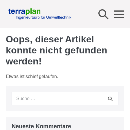
Zum
Suche-
Inhalt
springen
Me
Schalt
Sc
Oops, dieser Artikel
konnte nicht gefunden
werden!
Etwas ist schief gelaufen.
Suche
nach:
Neueste Kommentare